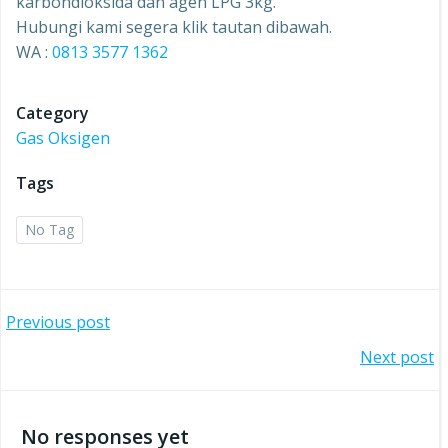
karbondioksida dan agen LPG 3kg.
Hubungi kami segera klik tautan dibawah.
WA :
0813 3577 1362
Category
Gas Oksigen
Tags
No Tag
Post
Previous post
Post
Next post
navigation
navigation
No responses yet