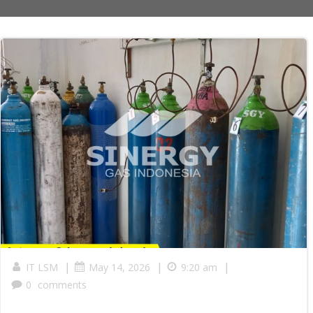
|
|
|
IT LSM
May 14, 2026
9:20 am
0
comments