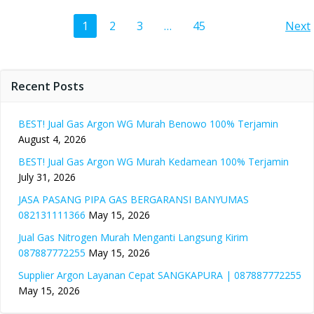
Posts
Po
Page
Page
Page
Page
1
2
3
…
45
Next
navigation
na
Recent Posts
BEST! Jual Gas Argon WG Murah Benowo 100% Terjamin
August 4, 2026
BEST! Jual Gas Argon WG Murah Kedamean 100% Terjamin
July 31, 2026
JASA PASANG PIPA GAS BERGARANSI BANYUMAS
082131111366
May 15, 2026
Jual Gas Nitrogen Murah Menganti Langsung Kirim
087887772255
May 15, 2026
Supplier Argon Layanan Cepat SANGKAPURA | 087887772255
May 15, 2026