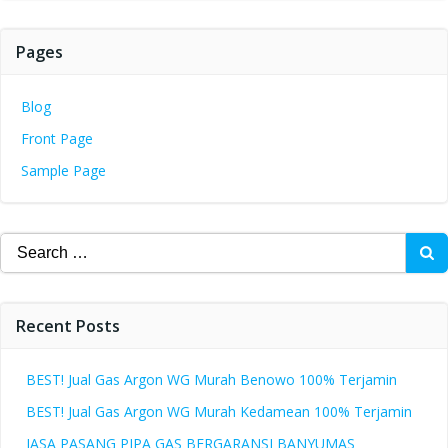
Pages
Blog
Front Page
Sample Page
Search
for:
Recent Posts
BEST! Jual Gas Argon WG Murah Benowo 100% Terjamin
BEST! Jual Gas Argon WG Murah Kedamean 100% Terjamin
JASA PASANG PIPA GAS BERGARANSI BANYUMAS